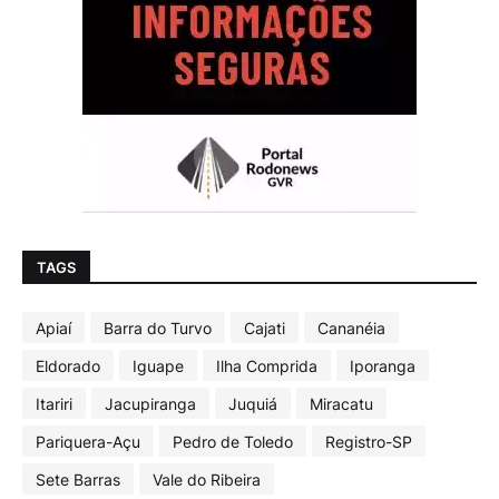
TAGS
Apiaí
Barra do Turvo
Cajati
Cananéia
Eldorado
Iguape
Ilha Comprida
Iporanga
Itariri
Jacupiranga
Juquiá
Miracatu
Pariquera-Açu
Pedro de Toledo
Registro-SP
Sete Barras
Vale do Ribeira