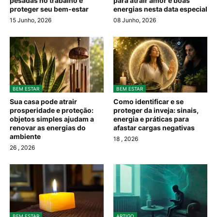
pesadas no trabalho e
para atrair amor e boas
proteger seu bem-estar
energias nesta data especial
15 Junho, 2026
08 Junho, 2026
BEM ESTAR
BEM ESTAR
Sua casa pode atrair
Como identificar e se
prosperidade e proteção:
proteger da inveja: sinais,
objetos simples ajudam a
energia e práticas para
renovar as energias do
afastar cargas negativas
ambiente
18
, 2026
26
, 2026
BEM ESTAR
ARTIGO