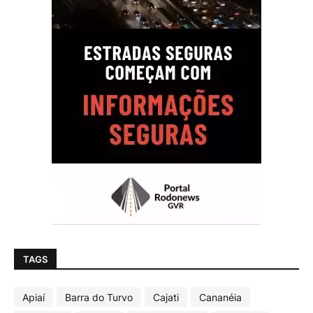
TAGS
Apiaí
Barra do Turvo
Cajati
Cananéia