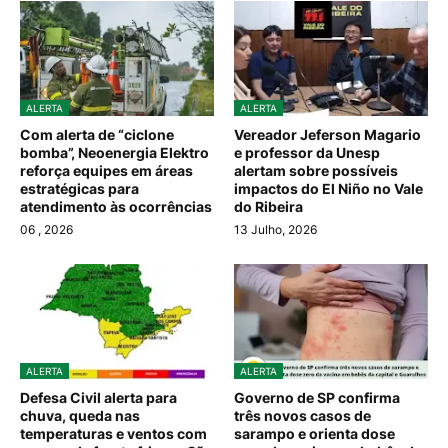
ALERTA
ALERTA
Com alerta de “ciclone
Vereador Jeferson Magario
bomba”, Neoenergia Elektro
e professor da Unesp
reforça equipes em áreas
alertam sobre possíveis
estratégicas para
impactos do El Niño no Vale
atendimento às ocorrências
do Ribeira
06
, 2026
13 Julho, 2026
ALERTA
ALERTA
Defesa Civil alerta para
Governo de SP confirma
chuva, queda nas
três novos casos de
temperaturas e ventos com
sarampo e orienta dose