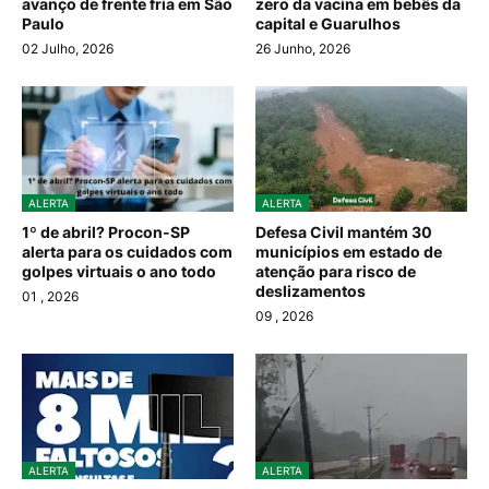
avanço de frente fria em São
zero da vacina em bebês da
Paulo
capital e Guarulhos
02 Julho, 2026
26 Junho, 2026
ALERTA
ALERTA
1º de abril? Procon-SP
Defesa Civil mantém 30
alerta para os cuidados com
municípios em estado de
golpes virtuais o ano todo
atenção para risco de
deslizamentos
01
, 2026
09
, 2026
ALERTA
ALERTA