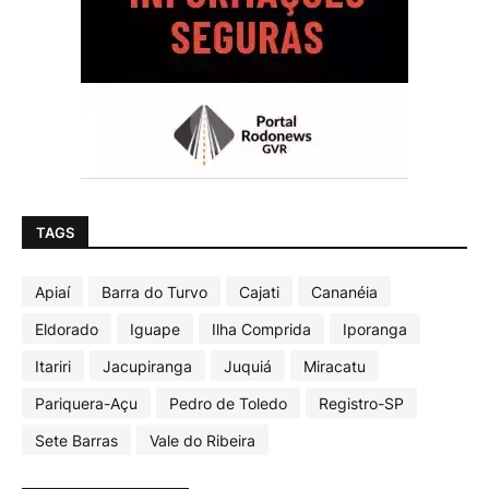
TAGS
Apiaí
Barra do Turvo
Cajati
Cananéia
Eldorado
Iguape
Ilha Comprida
Iporanga
Itariri
Jacupiranga
Juquiá
Miracatu
Pariquera-Açu
Pedro de Toledo
Registro-SP
Sete Barras
Vale do Ribeira