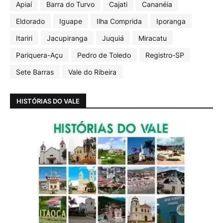
Apiaí
Barra do Turvo
Cajati
Cananéia
Eldorado
Iguape
Ilha Comprida
Iporanga
Itariri
Jacupiranga
Juquiá
Miracatu
Pariquera-Açu
Pedro de Toledo
Registro-SP
Sete Barras
Vale do Ribeira
HISTÓRIAS DO VALE