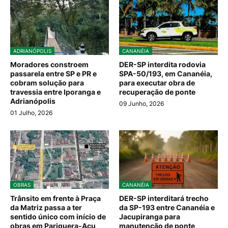
ADRIANÓPOLIS
CANANÉIA
Moradores constroem
DER-SP interdita rodovia
passarela entre SP e PR e
SPA-50/193, em Cananéia,
cobram solução para
para executar obra de
travessia entre Iporanga e
recuperação de ponte
Adrianópolis
09 Junho, 2026
01 Julho, 2026
OBRAS
CANANÉIA
Trânsito em frente à Praça
DER-SP interditará trecho
da Matriz passa a ter
da SP-193 entre Cananéia e
sentido único com início de
Jacupiranga para
obras em Pariquera-Açu
manutenção de ponte