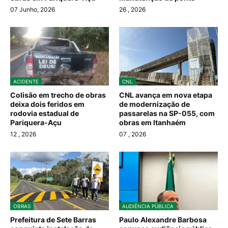
07 Junho, 2026
26
, 2026
ACIDENTE
CNL
Colisão em trecho de obras
CNL avança em nova etapa
deixa dois feridos em
de modernização de
rodovia estadual de
passarelas na SP-055, com
Pariquera-Açu
obras em Itanhaém
12
, 2026
07
, 2026
OBRAS
AUDIÊNCIA PÚBLICA
Prefeitura de Sete Barras
Paulo Alexandre Barbosa