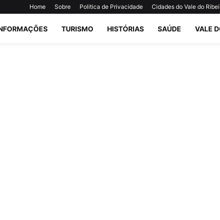
Home
Sobre
Politica de Privacidade
Cidades do Vale do Ribei
INFORMAÇÕES
TURISMO
HISTÓRIAS
SAÚDE
VALE D