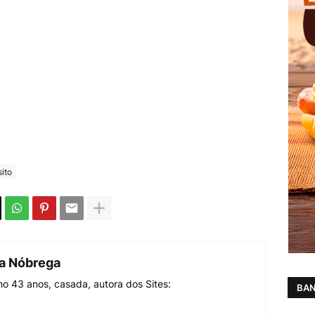
sito
da Nóbrega
o 43 anos, casada, autora dos Sites:
BAN