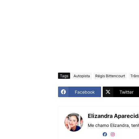
Tags
Autopista
Régis Bittencourt
Trân
Facebook
Twitter
Elizandra Apareci
Me chamo Elizandra, tenh