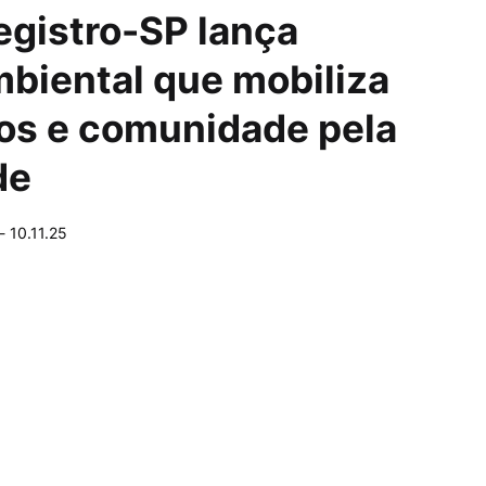
egistro-SP lança
mbiental que mobiliza
os e comunidade pela
de
-
10.11.25