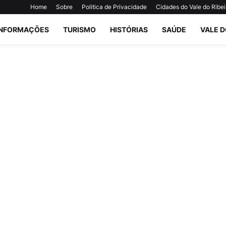
Home
Sobre
Politica de Privacidade
Cidades do Vale do Ribei
INFORMAÇÕES
TURISMO
HISTÓRIAS
SAÚDE
VALE D