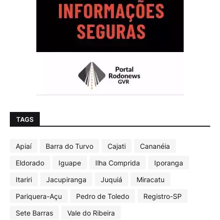
TAGS
Apiaí
Barra do Turvo
Cajati
Cananéia
Eldorado
Iguape
Ilha Comprida
Iporanga
Itariri
Jacupiranga
Juquiá
Miracatu
Pariquera-Açu
Pedro de Toledo
Registro-SP
Sete Barras
Vale do Ribeira