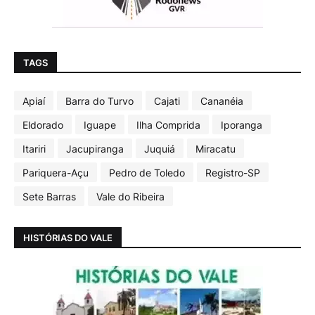
TAGS
Apiaí
Barra do Turvo
Cajati
Cananéia
Eldorado
Iguape
Ilha Comprida
Iporanga
Itariri
Jacupiranga
Juquiá
Miracatu
Pariquera-Açu
Pedro de Toledo
Registro-SP
Sete Barras
Vale do Ribeira
HISTÓRIAS DO VALE