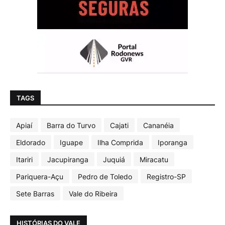
TAGS
Apiaí
Barra do Turvo
Cajati
Cananéia
Eldorado
Iguape
Ilha Comprida
Iporanga
Itariri
Jacupiranga
Juquiá
Miracatu
Pariquera-Açu
Pedro de Toledo
Registro-SP
Sete Barras
Vale do Ribeira
HISTÓRIAS DO VALE