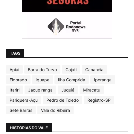
TAGS
Apiaí
Barra do Turvo
Cajati
Cananéia
Eldorado
Iguape
Ilha Comprida
Iporanga
Itariri
Jacupiranga
Juquiá
Miracatu
Pariquera-Açu
Pedro de Toledo
Registro-SP
Sete Barras
Vale do Ribeira
HISTÓRIAS DO VALE