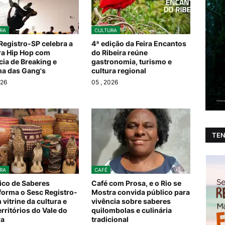
RA
CULTURA
Registro-SP celebra a
4ª edição da Feira Encantos
ra Hip Hop com
do Ribeira reúne
cia de Breaking e
gastronomia, turismo e
ha das Gang's
cultura regional
026
05
, 2026
TEN
RA
CAFÉ
co de Saberes
Café com Prosa, e o Rio se
forma o Sesc Registro-
Mostra convida público para
 vitrine da cultura e
vivência sobre saberes
erritórios do Vale do
quilombolas e culinária
ra
tradicional