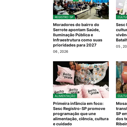
REGISTRO-SP
CULTU
Moradores do bairro do
Sesc 
Serrote apontam Saúde,
cultu
Iluminação Pública e
vivên
Infraestrutura como suas
Batal
prioridades para 2027
05
, 2
06
, 2026
ALIMENTAÇÃO
CULTU
Primeira infância em foco:
Mosai
Sesc Registro-SP promove
trans
programação que une
SP em
alimentação, ciência, cultura
dos t
e cuidado
Ribei