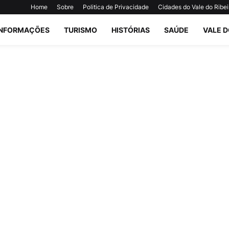
Home
Sobre
Politica de Privacidade
Cidades do Vale do Ribei
INFORMAÇÕES
TURISMO
HISTÓRIAS
SAÚDE
VALE D