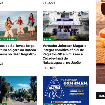
026
05
, 2026
O DO RIBEIRA
BRASIL
as do Sol leva a força
Vereador Jeferson Magario
ltura caiçara ao Boteco
integra comitiva oficial de
beira no Sesc Registro-
Registro-SP em missão à
Cidade-Irmã de
Nakatsugawa, no Japão
026
04
, 2026
BAN
ESUS
CORRIDA