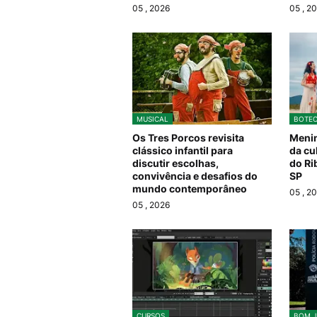
05
, 2026
05
, 2
MUSICAL
BOTEC
Os Tres Porcos revisita
Menin
clássico infantil para
da cu
discutir escolhas,
do Ri
convivência e desafios do
SP
mundo contemporâneo
05
, 2
05
, 2026
CURSOS
BOM J