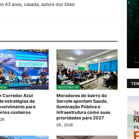
o 43 anos, casada, autora dos Sites:
TEN
ÉIA
REGISTRO-SP
 Corredor Azul
Moradores do bairro do
te estratégias de
Serrote apontam Saúde,
volvimento para
Iluminação Pública e
tórios costeiros
Infraestrutura como suas
prioridades para 2027
026
06
, 2026