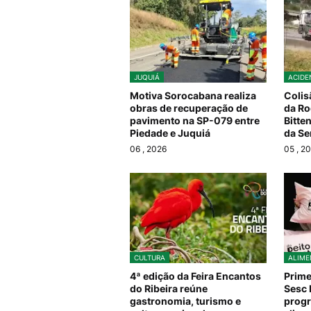
JUQUIÁ
ACIDE
Motiva Sorocabana realiza
Colis
obras de recuperação de
da Ro
pavimento na SP-079 entre
Bitte
Piedade e Juquiá
da Se
06
, 2026
05
, 2
CULTURA
ALIME
4ª edição da Feira Encantos
Prime
do Ribeira reúne
Sesc 
gastronomia, turismo e
prog