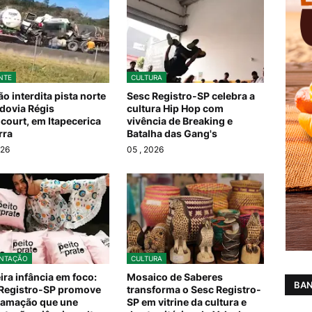
NTE
CULTURA
ão interdita pista norte
Sesc Registro-SP celebra a
dovia Régis
cultura Hip Hop com
ncourt, em Itapecerica
vivência de Breaking e
rra
Batalha das Gang's
026
05
, 2026
NTAÇÃO
CULTURA
ira infância em foco:
Mosaico de Saberes
BAN
Registro-SP promove
transforma o Sesc Registro-
ramação que une
SP em vitrine da cultura e