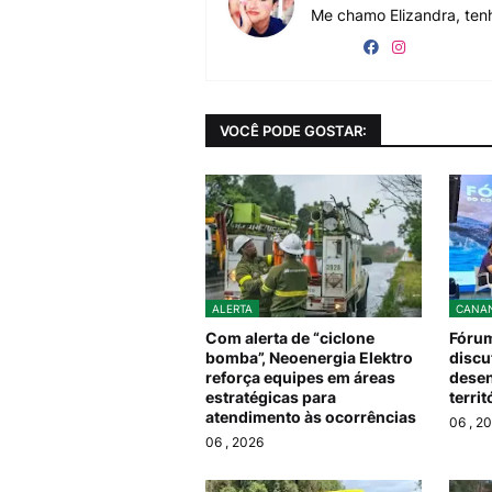
Me chamo Elizandra, tenh
VOCÊ PODE GOSTAR:
ALERTA
CANAN
Com alerta de “ciclone
Fórum
bomba”, Neoenergia Elektro
discu
reforça equipes em áreas
desen
estratégicas para
terri
atendimento às ocorrências
06
, 2
06
, 2026