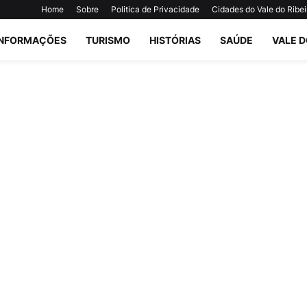
Home
Sobre
Politica de Privacidade
Cidades do Vale do Ribei
INFORMAÇÕES
TURISMO
HISTÓRIAS
SAÚDE
VALE D