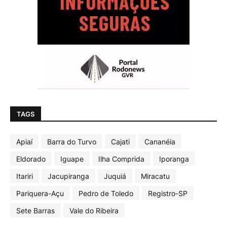
TAGS
Apiaí
Barra do Turvo
Cajati
Cananéia
Eldorado
Iguape
Ilha Comprida
Iporanga
Itariri
Jacupiranga
Juquiá
Miracatu
Pariquera-Açu
Pedro de Toledo
Registro-SP
Sete Barras
Vale do Ribeira