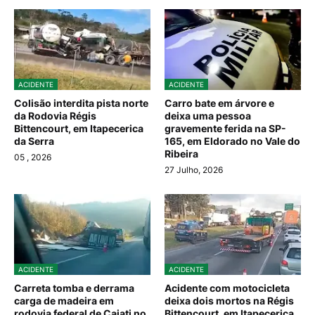
ACIDENTE
ACIDENTE
Colisão interdita pista norte
Carro bate em árvore e
da Rodovia Régis
deixa uma pessoa
Bittencourt, em Itapecerica
gravemente ferida na SP-
da Serra
165, em Eldorado no Vale do
Ribeira
05
, 2026
27 Julho, 2026
ACIDENTE
ACIDENTE
Carreta tomba e derrama
Acidente com motocicleta
carga de madeira em
deixa dois mortos na Régis
rodovia federal de Cajati no
Bittencourt, em Itapecerica