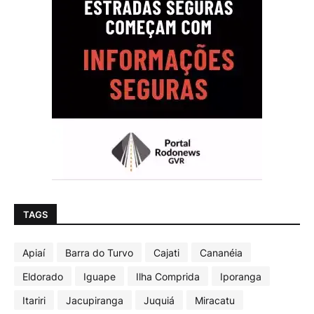
TAGS
Apiaí
Barra do Turvo
Cajati
Cananéia
Eldorado
Iguape
Ilha Comprida
Iporanga
Itariri
Jacupiranga
Juquiá
Miracatu