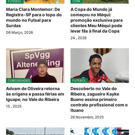
FUTEBOL
COPA
Maria Clara Montemor: De
A Copa do Mundo já
Registro-SP para o topo do
começou no Méqui:
mundo no Futsal para
promoção exclusiva para
Surdas
clientes Meu Méqui pode
levar fãs à final da Copa
06 Março, 2026
24
, 2026
CURIOSIDADES
FUTEBOL
Advam de Oliveira retorna
Descoberto no Vale do
às origens e passa férias em
Ribeira, zagueiro Kayke
Iguape, no Vale do Ribeira
Bueno assina primeiro
contrato profissional com o
15
, 2025
Ituano
26 Novembro, 2025