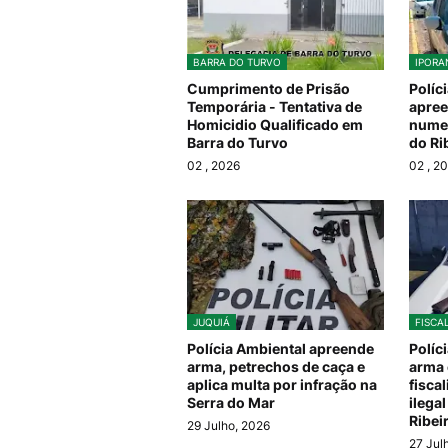
BARRA DO TURVO
IPORA
Cumprimento de Prisão
Políc
Temporária - Tentativa de
apree
Homicidio Qualificado em
numer
Barra do Turvo
do Ri
02
, 2026
02
, 2
JUQUIÁ
FISCA
Polícia Ambiental apreende
Políc
arma, petrechos de caça e
arma 
aplica multa por infração na
fisca
Serra do Mar
ilega
Ribei
29 Julho, 2026
27 Jul