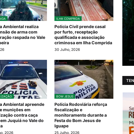
NGA
ILHA COMPRIDA
ia Ambiental realiza
Polícia Civil prende casal
nsão de arma com
por furto, receptação
ação raspada no Vale
qualificada e associação
beira
criminosa em Ilha Comprida
026
30 Julho, 2026
TEN
LIZAÇÃO
BOM JESUS
ia Ambiental apreende
Polícia Rodoviária reforça
e munições em
fiscalização e
lização contra caça
monitoramento durante a
l em Juquiá no Vale do
Festa do Bom Jesus de
ra
Iguape
ho, 2026
25 Julho, 2026