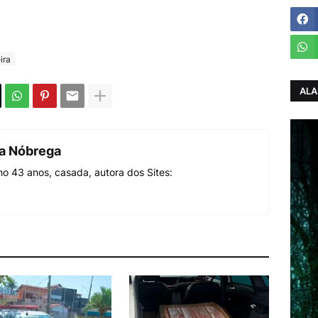
ira
ALA
da Nóbrega
o 43 anos, casada, autora dos Sites: