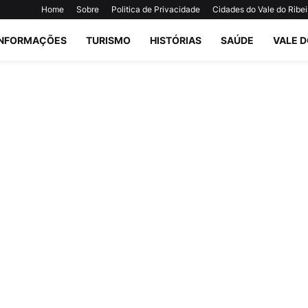
Home
Sobre
Politica de Privacidade
Cidades do Vale do Ribei
INFORMAÇÕES
TURISMO
HISTÓRIAS
SAÚDE
VALE D