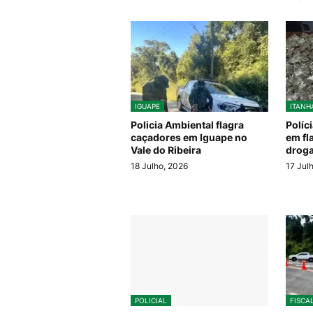
IGUAPE
ITANH
Policia Ambiental flagra
Políc
caçadores em Iguape no
em fl
Vale do Ribeira
droga
18 Julho, 2026
17 Jul
POLICIAL
FISCA