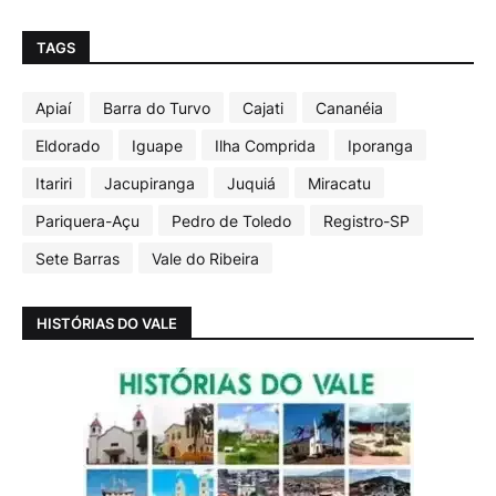
TAGS
Apiaí
Barra do Turvo
Cajati
Cananéia
Eldorado
Iguape
Ilha Comprida
Iporanga
Itariri
Jacupiranga
Juquiá
Miracatu
Pariquera-Açu
Pedro de Toledo
Registro-SP
Sete Barras
Vale do Ribeira
HISTÓRIAS DO VALE