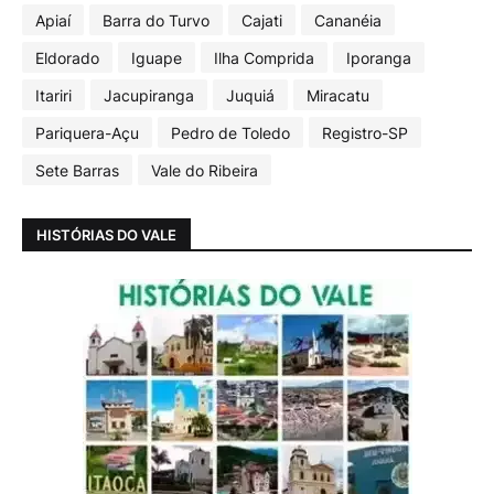
Apiaí
Barra do Turvo
Cajati
Cananéia
Eldorado
Iguape
Ilha Comprida
Iporanga
Itariri
Jacupiranga
Juquiá
Miracatu
Pariquera-Açu
Pedro de Toledo
Registro-SP
Sete Barras
Vale do Ribeira
HISTÓRIAS DO VALE