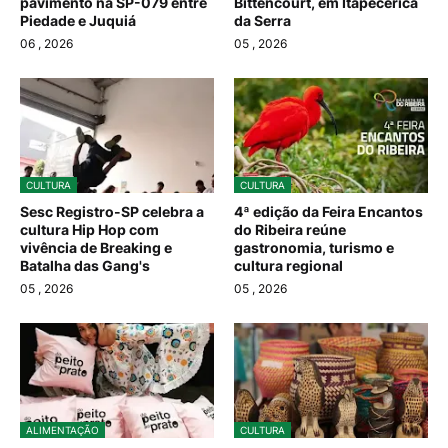
pavimento na SP-079 entre
Bittencourt, em Itapecerica
Piedade e Juquiá
da Serra
06
, 2026
05
, 2026
CULTURA
CULTURA
Sesc Registro-SP celebra a
4ª edição da Feira Encantos
cultura Hip Hop com
do Ribeira reúne
vivência de Breaking e
gastronomia, turismo e
Batalha das Gang's
cultura regional
05
, 2026
05
, 2026
ALIMENTAÇÃO
CULTURA