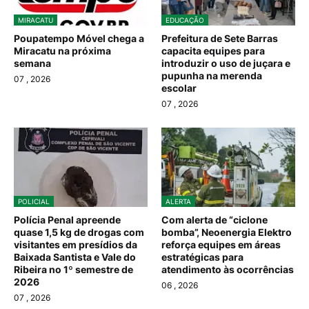
MIRACATU
EDUCAÇÃO
Poupatempo Móvel chega a
Prefeitura de Sete Barras
Miracatu na próxima
capacita equipes para
semana
introduzir o uso de juçara e
pupunha na merenda
07
, 2026
escolar
07
, 2026
POLICIAL
ALERTA
Polícia Penal apreende
Com alerta de “ciclone
quase 1,5 kg de drogas com
bomba”, Neoenergia Elektro
visitantes em presídios da
reforça equipes em áreas
Baixada Santista e Vale do
estratégicas para
Ribeira no 1º semestre de
atendimento às ocorrências
2026
06
, 2026
07
, 2026