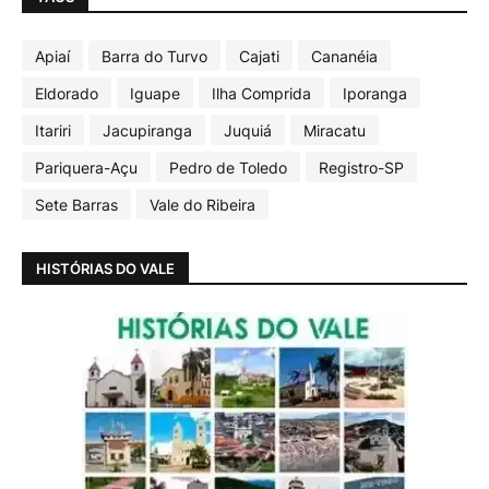
Apiaí
Barra do Turvo
Cajati
Cananéia
Eldorado
Iguape
Ilha Comprida
Iporanga
Itariri
Jacupiranga
Juquiá
Miracatu
Pariquera-Açu
Pedro de Toledo
Registro-SP
Sete Barras
Vale do Ribeira
HISTÓRIAS DO VALE