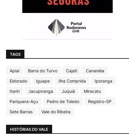
TAGS
Apiaí
Barra do Turvo
Cajati
Cananéia
Eldorado
Iguape
Ilha Comprida
Iporanga
Itariri
Jacupiranga
Juquiá
Miracatu
Pariquera-Açu
Pedro de Toledo
Registro-SP
Sete Barras
Vale do Ribeira
HISTÓRIAS DO VALE