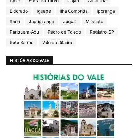
Apiaí
Barra do Turvo
Cajati
Cananéia
Eldorado
Iguape
Ilha Comprida
Iporanga
Itariri
Jacupiranga
Juquiá
Miracatu
Pariquera-Açu
Pedro de Toledo
Registro-SP
Sete Barras
Vale do Ribeira
HISTÓRIAS DO VALE