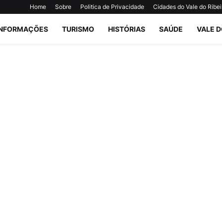
Home
Sobre
Politica de Privacidade
Cidades do Vale do Ribei
INFORMAÇÕES
TURISMO
HISTÓRIAS
SAÚDE
VALE D