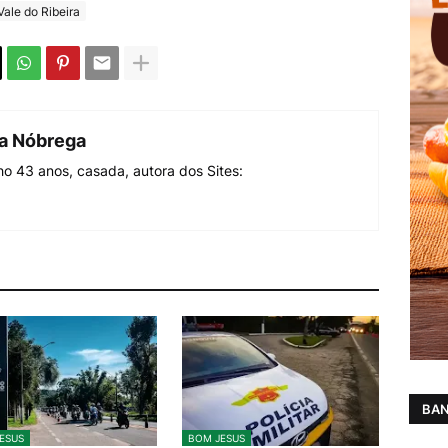
Vale do Ribeira
da Nóbrega
o 43 anos, casada, autora dos Sites:
BAN
ESUS
BOM JESUS