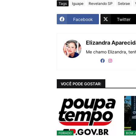
Tags
Iguape
Revelando SP
Sebrae
Facebook
Twitter
Elizandra Apareci
Me chamo Elizandra, tenh
VOCÊ PODE GOSTAR:
FERIADO
BOM J