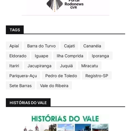
TAGS
Apiaí
Barra do Turvo
Cajati
Cananéia
Eldorado
Iguape
Ilha Comprida
Iporanga
Itariri
Jacupiranga
Juquiá
Miracatu
Pariquera-Açu
Pedro de Toledo
Registro-SP
Sete Barras
Vale do Ribeira
HISTÓRIAS DO VALE