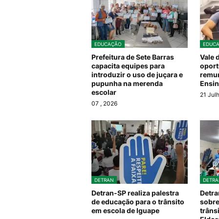
EDUCAÇÃO
EDUC
Prefeitura de Sete Barras
Vale 
capacita equipes para
oport
introduzir o uso de juçara e
remun
pupunha na merenda
Ensin
escolar
21 Jul
07
, 2026
DETRAN
DETRA
Detran-SP realiza palestra
Detra
de educação para o trânsito
sobre
em escola de Iguape
trâns