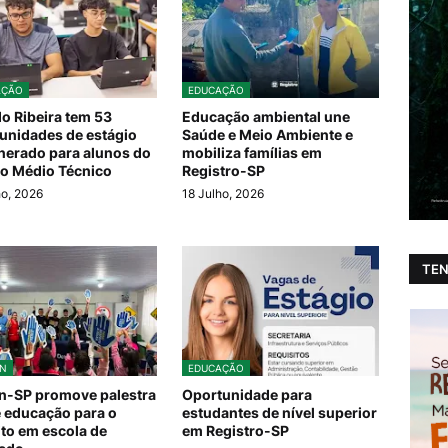
AÇÃO
EDUCAÇÃO
do Ribeira tem 53
Educação ambiental une
unidades de estágio
Saúde e Meio Ambiente e
erado para alunos do
mobiliza famílias em
o Médio Técnico
Registro-SP
ho, 2026
18 Julho, 2026
TEN
N
EDUCAÇÃO
n-SP promove palestra
Oportunidade para
 educação para o
estudantes de nível superior
ito em escola de
em Registro-SP