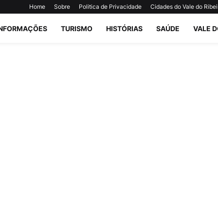
Home
Sobre
Politica de Privacidade
Cidades do Vale do Ribei
INFORMAÇÕES
TURISMO
HISTÓRIAS
SAÚDE
VALE D