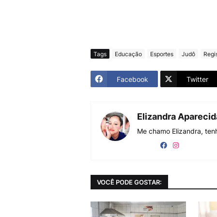
Tags
Educação
Esportes
Judô
Regi
Facebook
Twitter
Elizandra Apareci
Me chamo Elizandra, tenh
VOCÊ PODE GOSTAR: