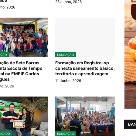
rado
26 Junho, 2026
ho, 2026
AÇÃO
EDUCAÇÃO
ção de Sete Barras
Formação em Registro-sp
nta Escola de Tempo
conecta saneamento básico,
ral na EMEIF Carlos
território e aprendizagem
igues
11 Junho, 2026
ho, 2026
BAN
FICADO
EDUCAÇÃO