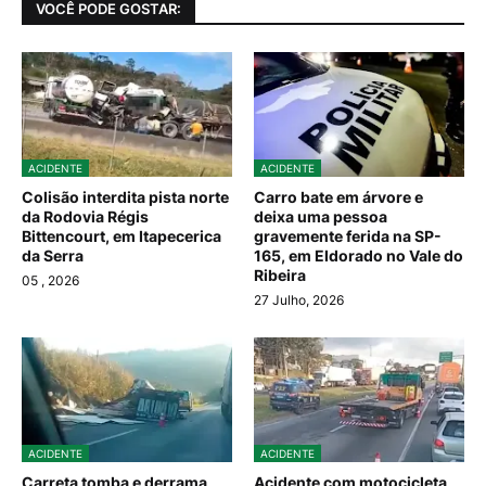
VOCÊ PODE GOSTAR:
ACIDENTE
ACIDENTE
Colisão interdita pista norte
Carro bate em árvore e
da Rodovia Régis
deixa uma pessoa
Bittencourt, em Itapecerica
gravemente ferida na SP-
da Serra
165, em Eldorado no Vale do
Ribeira
05
, 2026
27 Julho, 2026
ACIDENTE
ACIDENTE
Carreta tomba e derrama
Acidente com motocicleta