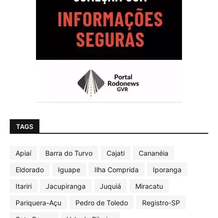
TAGS
Apiaí
Barra do Turvo
Cajati
Cananéia
Eldorado
Iguape
Ilha Comprida
Iporanga
Itariri
Jacupiranga
Juquiá
Miracatu
Pariquera-Açu
Pedro de Toledo
Registro-SP