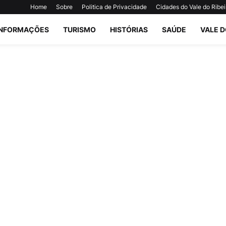
Home
Sobre
Politica de Privacidade
Cidades do Vale do Ribei
INFORMAÇÕES
TURISMO
HISTÓRIAS
SAÚDE
VALE D