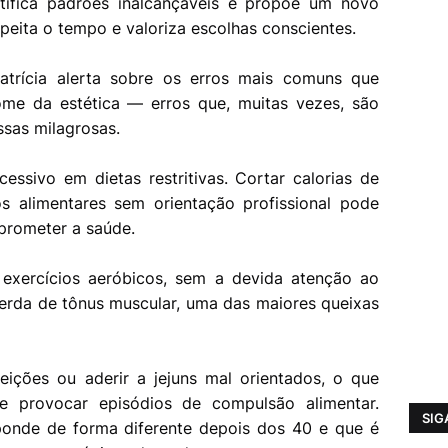
ifica padrões inalcançáveis e propõe um novo
speita o tempo e valoriza escolhas conscientes.
trícia alerta sobre os erros mais comuns que
e da estética — erros que, muitas vezes, são
sas milagrosas.
essivo em dietas restritivas. Cortar calorias de
os alimentares sem orientação profissional pode
prometer a saúde.
xercícios aeróbicos, sem a devida atenção ao
 perda de tônus muscular, uma das maiores queixas
feições ou aderir a jejuns mal orientados, o que
e provocar episódios de compulsão alimentar.
SIG
sponde de forma diferente depois dos 40 e que é