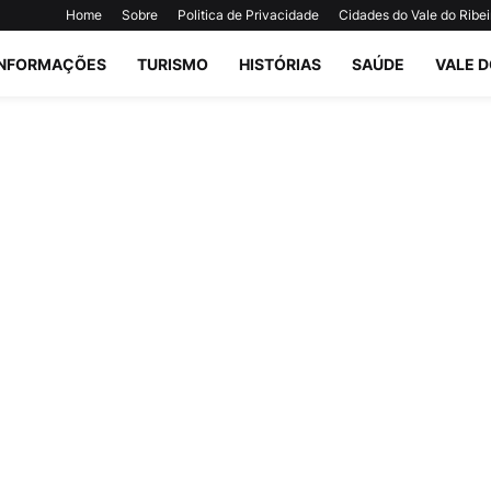
Home
Sobre
Politica de Privacidade
Cidades do Vale do Ribei
INFORMAÇÕES
TURISMO
HISTÓRIAS
SAÚDE
VALE D