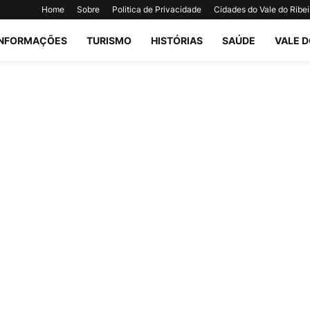
Home
Sobre
Politica de Privacidade
Cidades do Vale do Ribei
INFORMAÇÕES
TURISMO
HISTÓRIAS
SAÚDE
VALE D