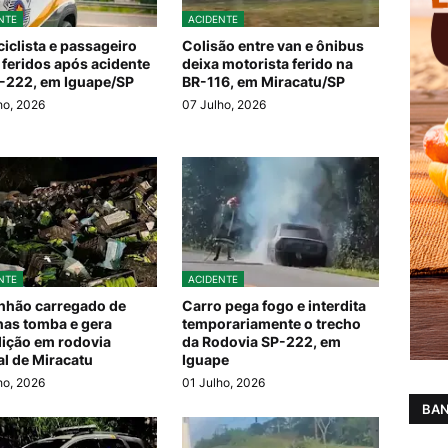
NTE
ACIDENTE
iclista e passageiro
Colisão entre van e ônibus
 feridos após acidente
deixa motorista ferido na
-222, em Iguape/SP
BR-116, em Miracatu/SP
ho, 2026
07 Julho, 2026
NTE
ACIDENTE
hão carregado de
Carro pega fogo e interdita
as tomba e gera
temporariamente o trecho
dição em rodovia
da Rodovia SP-222, em
al de Miracatu
Iguape
ho, 2026
01 Julho, 2026
BAN