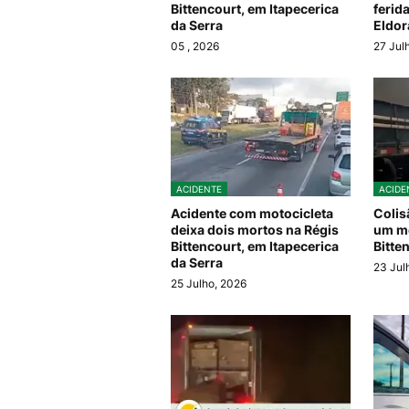
Bittencourt, em Itapecerica
ferid
da Serra
Eldor
05
, 2026
27 Jul
ACIDENTE
ACIDE
Acidente com motocicleta
Colis
deixa dois mortos na Régis
um mo
Bittencourt, em Itapecerica
Bitte
da Serra
23 Jul
25 Julho, 2026