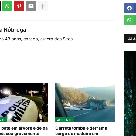
da Nóbrega
o 43 anos, casada, autora dos Sites:
ALA
NTE
ACIDENTE
 bate em árvore e deixa
Carreta tomba e derrama
pessoa gravemente
carga de madeira em