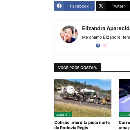
Facebook
Twitter
Elizandra Apareci
Me chamo Elizandra, tenh
VOCÊ PODE GOSTAR:
ACIDENTE
ACIDE
Colisão interdita pista norte
Carro
da Rodovia Régis
uma 