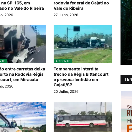
a na SP-165, em
rodovia federal de Cajati no
ado no Vale do Ribeira
Vale do Ribeira
ho, 2026
27 Julho, 2026
NTE
ACIDENTE
ão entre carretas deixa
Tombamento interdita
rto na Rodovia Régis
trecho da Régis Bittencourt
TEN
ncourt, em Miracatu
e provoca lentidão em
Cajati/SP
ho, 2026
20 Julho, 2026