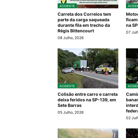
ACIDENTE
ACIDE
Carreta dos Correios tem
Motoc
parte da carga saqueada
ficam
durante fila em trecho da
na SP
Régis Bittencourt
07 Jul
08 Julho, 2026
ACIDENTE
ACIDE
Colisão entre carro e carreta
Camin
deixa feridos na SP-139, em
banan
Sete Barras
inter
feder
05 Julho, 2026
02 Jul