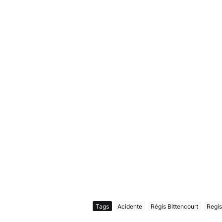
Tags
Acidente
Régis Bittencourt
Regis