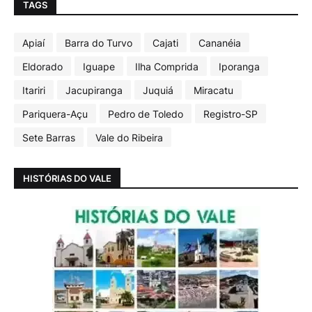
TAGS
Apiaí
Barra do Turvo
Cajati
Cananéia
Eldorado
Iguape
Ilha Comprida
Iporanga
Itariri
Jacupiranga
Juquiá
Miracatu
Pariquera-Açu
Pedro de Toledo
Registro-SP
Sete Barras
Vale do Ribeira
HISTÓRIAS DO VALE