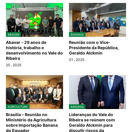
ABAVAR
BANANA
Abavar - 29 anos de
Reunião com o Vice-
história, trabalho e
Presidente da República,
desenvolvimento no Vale do
Geraldo Alckmin
Ribeira
01
, 2025
25
, 2025
AGRICULTURA
BANANA
Brasília – Reunião no
Lideranças do Vale do
Ministério da Agricultura
Ribeira se reúnem com
sobre Importação Banana
Geraldo Alckmin para
do Equador
discutir riscos da