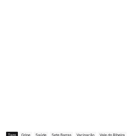
Tags
Gripe
Saúde
Sete Barras
Vacinação
Vale do Ribeira