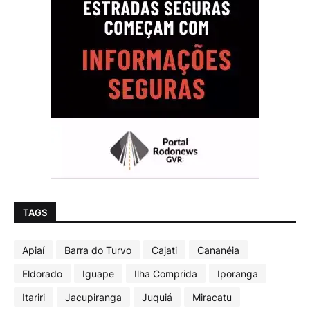
TAGS
Apiaí
Barra do Turvo
Cajati
Cananéia
Eldorado
Iguape
Ilha Comprida
Iporanga
Itariri
Jacupiranga
Juquiá
Miracatu