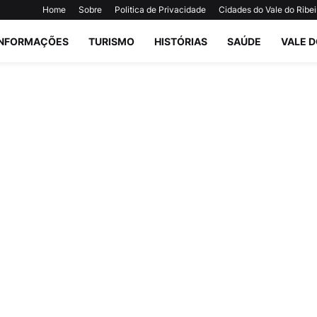
Home
Sobre
Politica de Privacidade
Cidades do Vale do Ribei
INFORMAÇÕES
TURISMO
HISTÓRIAS
SAÚDE
VALE D