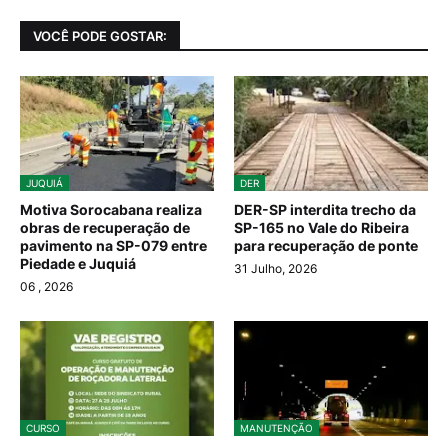
VOCÊ PODE GOSTAR:
JUQUIÁ
DER
Motiva Sorocabana realiza
DER-SP interdita trecho da
obras de recuperação de
SP-165 no Vale do Ribeira
pavimento na SP-079 entre
para recuperação de ponte
Piedade e Juquiá
31 Julho, 2026
06
, 2026
CURSO
MANUTENÇÃO