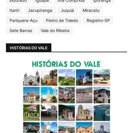
Eldorado
Iguape
Ilha Comprida
Iporanga
Itariri
Jacupiranga
Juquiá
Miracatu
Pariquera-Açu
Pedro de Toledo
Registro-SP
Sete Barras
Vale do Ribeira
HISTÓRIAS DO VALE