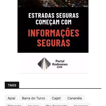
TAGS
Apiaí
Barra do Turvo
Cajati
Cananéia