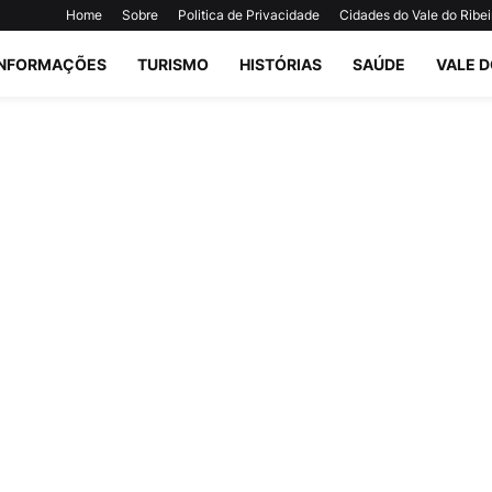
Home
Sobre
Politica de Privacidade
Cidades do Vale do Ribei
INFORMAÇÕES
TURISMO
HISTÓRIAS
SAÚDE
VALE D