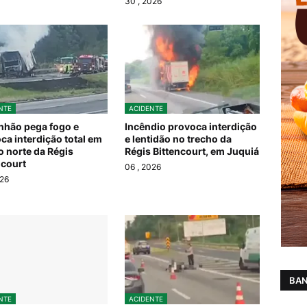
30
, 2026
NTE
ACIDENTE
hão pega fogo e
Incêndio provoca interdição
ca interdição total em
e lentidão no trecho da
o norte da Régis
Régis Bittencourt, em Juquiá
ncourt
06
, 2026
026
BAN
NTE
ACIDENTE