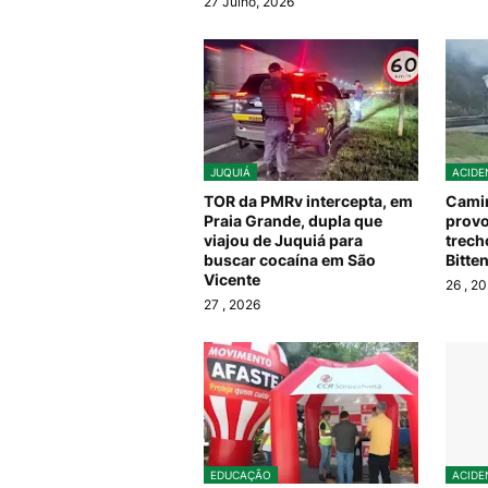
27 Julho, 2026
JUQUIÁ
ACIDE
TOR da PMRv intercepta, em
Camin
Praia Grande, dupla que
provo
viajou de Juquiá para
trech
buscar cocaína em São
Bitte
Vicente
26
, 2
27
, 2026
EDUCAÇÃO
ACIDE