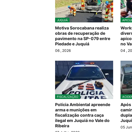
JUQUIÁ
APICU
Motiva Sorocabana realiza
Work
obras de recuperação de
diver
pavimento na SP-079 entre
apíco
Piedade e Juquiá
no Va
06
, 2026
04
, 2
FISCALIZAÇÃO
ACIDE
Polícia Ambiental apreende
Após
arma e munições em
cami
fiscalização contra caça
dupla
ilegal em Juquiá no Vale do
Juqui
Ribeira
05 Jun