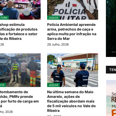
LTURA
JUQUIÁ
shop estimula
Polícia Ambiental apreende
sificação de produtos
arma, petrechos de caça e
las e fortalece o setor
aplica multa por infração na
le do Ribeira
Serra do Mar
026
29 Julho, 2026
TEN
NTE
JUQUIÁ
 tombamento de
Na última semana do Maio
nhão, PMRv prende
Amarelo, ações de
 por furto de carga em
fiscalização abordam mais
á
de 5 mil veículos no Vale do
Ribeira
ho, 2026