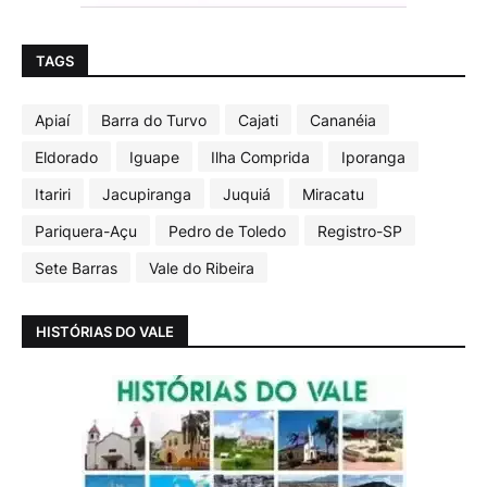
TAGS
Apiaí
Barra do Turvo
Cajati
Cananéia
Eldorado
Iguape
Ilha Comprida
Iporanga
Itariri
Jacupiranga
Juquiá
Miracatu
Pariquera-Açu
Pedro de Toledo
Registro-SP
Sete Barras
Vale do Ribeira
HISTÓRIAS DO VALE