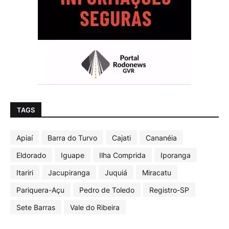
TAGS
Apiaí
Barra do Turvo
Cajati
Cananéia
Eldorado
Iguape
Ilha Comprida
Iporanga
Itariri
Jacupiranga
Juquiá
Miracatu
Pariquera-Açu
Pedro de Toledo
Registro-SP
Sete Barras
Vale do Ribeira