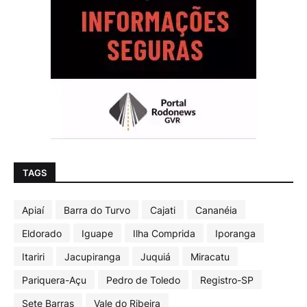
TAGS
Apiaí
Barra do Turvo
Cajati
Cananéia
Eldorado
Iguape
Ilha Comprida
Iporanga
Itariri
Jacupiranga
Juquiá
Miracatu
Pariquera-Açu
Pedro de Toledo
Registro-SP
Sete Barras
Vale do Ribeira