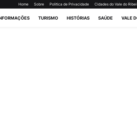
Home
Sobre
Politica de Privacidade
Cidades do Vale do Ribei
INFORMAÇÕES
TURISMO
HISTÓRIAS
SAÚDE
VALE D