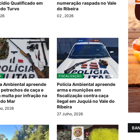
idio Qualificado em
numeração raspada no Vale
 do Turvo
do Ribeira
026
02
, 2026
Á
FISCALIZAÇÃO
ia Ambiental apreende
Polícia Ambiental apreende
 petrechos de caça e
arma e munições em
a multa por infração na
fiscalização contra caça
 do Mar
ilegal em Juquiá no Vale do
Ribeira
ho, 2026
27 Julho, 2026
BAN