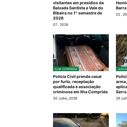
visitantes em presídios da
Homic
Baixada Santista e Vale do
Barra
Ribeira no 1º semestre de
02
, 2
2026
07
, 2026
ILHA COMPRIDA
JUQUI
Polícia Civil prende casal
Políc
por furto, receptação
arma,
qualificada e associação
aplic
criminosa em Ilha Comprida
Serra
30 Julho, 2026
29 Jul