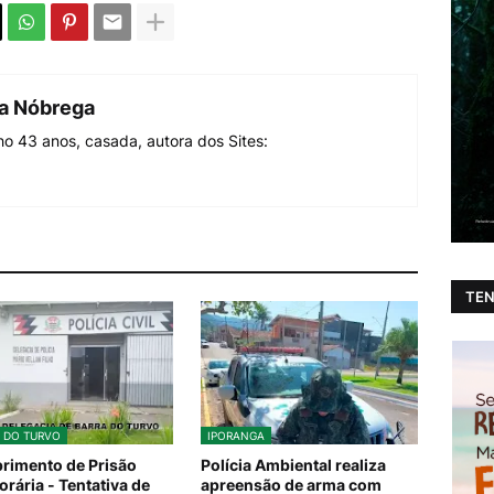
da Nóbrega
o 43 anos, casada, autora dos Sites:
TEN
 DO TURVO
IPORANGA
imento de Prisão
Polícia Ambiental realiza
rária - Tentativa de
apreensão de arma com