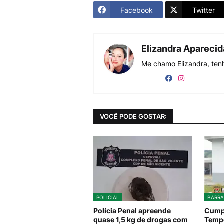
Facebook
Twitter
Elizandra Apareci
Me chamo Elizandra, tenh
VOCÊ PODE GOSTAR:
POLICIAL
BARRA
Polícia Penal apreende
Cumpr
quase 1,5 kg de drogas com
Tempo