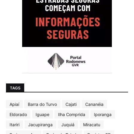
TAGS
Apiaí
Barra do Turvo
Cajati
Cananéia
Eldorado
Iguape
Ilha Comprida
Iporanga
Itariri
Jacupiranga
Juquiá
Miracatu