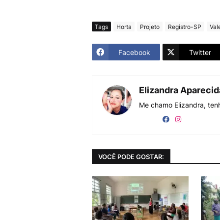
Tags
Horta
Projeto
Registro-SP
Val
Facebook
Twitter
Elizandra Apareci
Me chamo Elizandra, tenh
VOCÊ PODE GOSTAR: