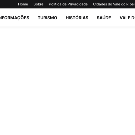
Home
Sobre
Politica de Privacidade
Cidades do Vale do Ribei
INFORMAÇÕES
TURISMO
HISTÓRIAS
SAÚDE
VALE D