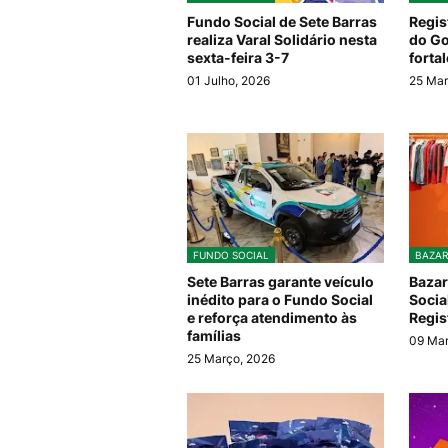
Fundo Social de Sete Barras
Regis
realiza Varal Solidário nesta
do Go
sexta-feira 3-7
forta
01 Julho, 2026
25 Mar
FUNDO SOCIAL
BAZAR
Sete Barras garante veículo
Bazar
inédito para o Fundo Social
Socia
e reforça atendimento às
Regis
famílias
09 Mar
25 Março, 2026