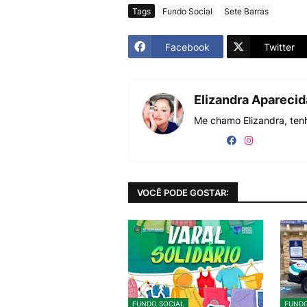
Tags
Fundo Social
Sete Barras
Facebook
Twitter
Elizandra Apareci
Me chamo Elizandra, tenh
VOCÊ PODE GOSTAR:
FUNDO SOCIAL
FUNDO