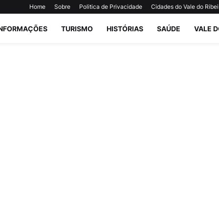
Home
Sobre
Politica de Privacidade
Cidades do Vale do Ribei
INFORMAÇÕES
TURISMO
HISTÓRIAS
SAÚDE
VALE D