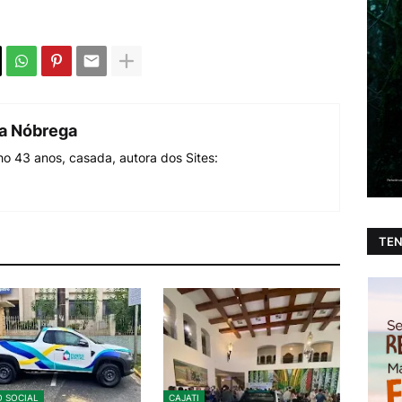
da Nóbrega
o 43 anos, casada, autora dos Sites:
TEN
 SOCIAL
CAJATI