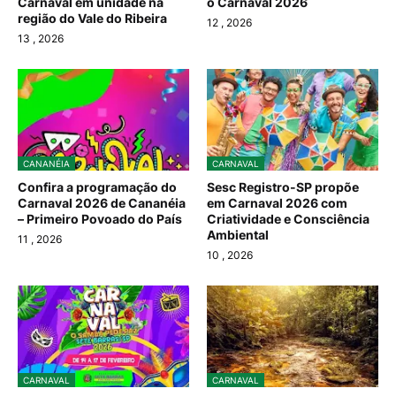
Carnaval em unidade na
o Carnaval 2026
região do Vale do Ribeira
12
, 2026
13
, 2026
CANANÉIA
CARNAVAL
Confira a programação do
Sesc Registro-SP propõe
Carnaval 2026 de Cananéia
em Carnaval 2026 com
– Primeiro Povoado do País
Criatividade e Consciência
Ambiental
11
, 2026
10
, 2026
CARNAVAL
CARNAVAL