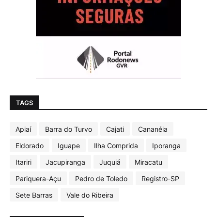
TAGS
Apiaí
Barra do Turvo
Cajati
Cananéia
Eldorado
Iguape
Ilha Comprida
Iporanga
Itariri
Jacupiranga
Juquiá
Miracatu
Pariquera-Açu
Pedro de Toledo
Registro-SP
Sete Barras
Vale do Ribeira