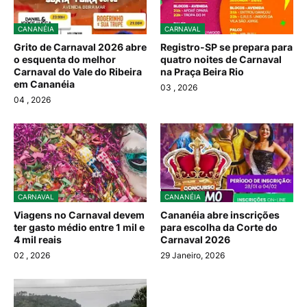
CANANÉIA
CARNAVAL
Grito de Carnaval 2026 abre
Registro-SP se prepara para
o esquenta do melhor
quatro noites de Carnaval
Carnaval do Vale do Ribeira
na Praça Beira Rio
em Cananéia
03
, 2026
04
, 2026
CARNAVAL
CANANÉIA
Viagens no Carnaval devem
Cananéia abre inscrições
ter gasto médio entre 1 mil e
para escolha da Corte do
4 mil reais
Carnaval 2026
02
, 2026
29 Janeiro, 2026