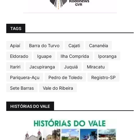
TAGS
Apiaí
Barra do Turvo
Cajati
Cananéia
Eldorado
Iguape
Ilha Comprida
Iporanga
Itariri
Jacupiranga
Juquiá
Miracatu
Pariquera-Açu
Pedro de Toledo
Registro-SP
Sete Barras
Vale do Ribeira
HISTÓRIAS DO VALE