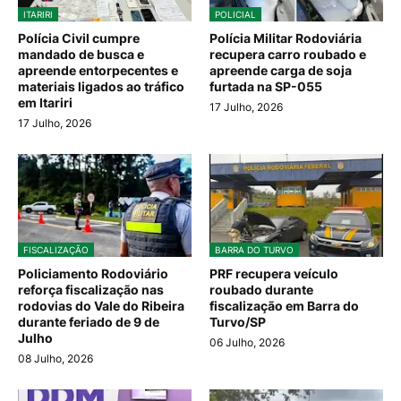
ITARIRI
POLICIAL
Polícia Civil cumpre
Polícia Militar Rodoviária
mandado de busca e
recupera carro roubado e
apreende entorpecentes e
apreende carga de soja
materiais ligados ao tráfico
furtada na SP-055
em Itariri
17 Julho, 2026
17 Julho, 2026
FISCALIZAÇÃO
BARRA DO TURVO
Policiamento Rodoviário
PRF recupera veículo
reforça fiscalização nas
roubado durante
rodovias do Vale do Ribeira
fiscalização em Barra do
durante feriado de 9 de
Turvo/SP
Julho
06 Julho, 2026
08 Julho, 2026