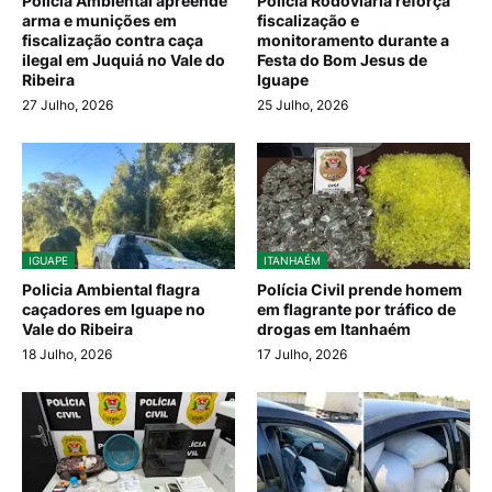
Polícia Ambiental apreende
Polícia Rodoviária reforça
arma e munições em
fiscalização e
fiscalização contra caça
monitoramento durante a
ilegal em Juquiá no Vale do
Festa do Bom Jesus de
Ribeira
Iguape
27 Julho, 2026
25 Julho, 2026
IGUAPE
ITANHAÉM
Policia Ambiental flagra
Polícia Civil prende homem
caçadores em Iguape no
em flagrante por tráfico de
Vale do Ribeira
drogas em Itanhaém
18 Julho, 2026
17 Julho, 2026