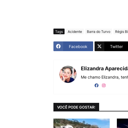
Tags
Acidente
Barra do Turvo
Régis B
Facebook
Twitter
Elizandra Apareci
Me chamo Elizandra, tenh
VOCÊ PODE GOSTAR: