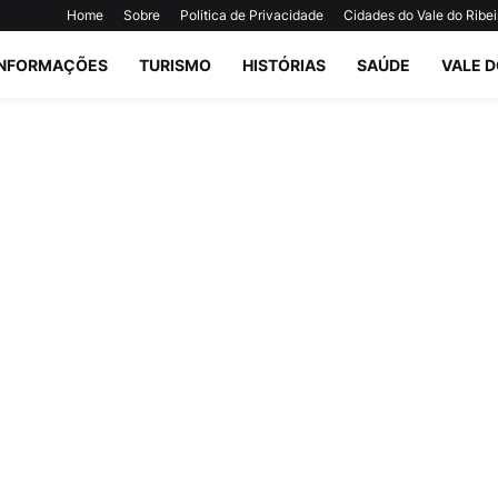
Home
Sobre
Politica de Privacidade
Cidades do Vale do Ribei
INFORMAÇÕES
TURISMO
HISTÓRIAS
SAÚDE
VALE D