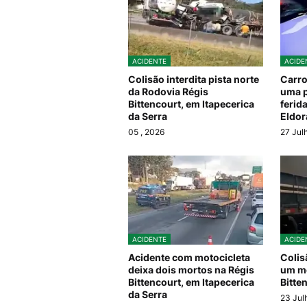
ACIDENTE
ACIDE
Colisão interdita pista norte
Carro
da Rodovia Régis
uma 
Bittencourt, em Itapecerica
ferid
da Serra
Eldor
05
, 2026
27 Jul
ACIDENTE
ACIDE
Acidente com motocicleta
Colis
deixa dois mortos na Régis
um mo
Bittencourt, em Itapecerica
Bitte
da Serra
23 Jul