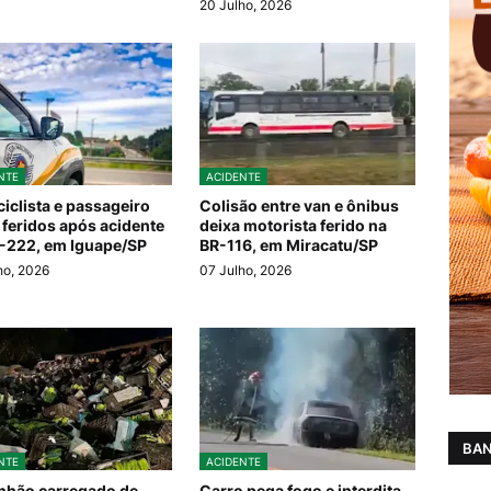
20 Julho, 2026
NTE
ACIDENTE
iclista e passageiro
Colisão entre van e ônibus
 feridos após acidente
deixa motorista ferido na
-222, em Iguape/SP
BR-116, em Miracatu/SP
ho, 2026
07 Julho, 2026
BAN
NTE
ACIDENTE
hão carregado de
Carro pega fogo e interdita