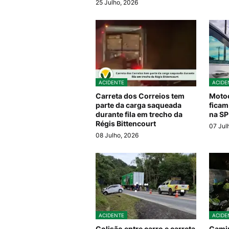
25 Julho, 2026
ACIDENTE
ACIDE
Carreta dos Correios tem
Motoc
parte da carga saqueada
ficam
durante fila em trecho da
na SP
Régis Bittencourt
07 Jul
08 Julho, 2026
ACIDENTE
ACIDE
Colisão entre carro e carreta
Camin