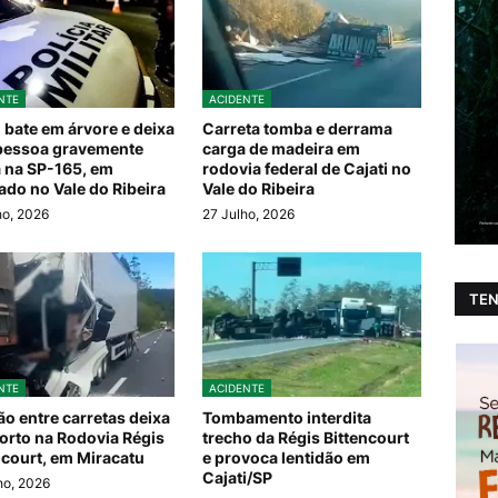
NTE
ACIDENTE
 bate em árvore e deixa
Carreta tomba e derrama
pessoa gravemente
carga de madeira em
a na SP-165, em
rodovia federal de Cajati no
ado no Vale do Ribeira
Vale do Ribeira
ho, 2026
27 Julho, 2026
TEN
NTE
ACIDENTE
ão entre carretas deixa
Tombamento interdita
rto na Rodovia Régis
trecho da Régis Bittencourt
ncourt, em Miracatu
e provoca lentidão em
Cajati/SP
ho, 2026