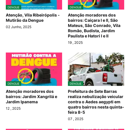
DENGUE
DENGUE
Atenção, Vila Ribeirópolis -
Atenção moradores dos
Mutirão da Dengue
bairros: Caiçara I e II, São
Mateus, São Conrado, Vila
02 Junho, 2025
Romão, Budista, Jardim
Paulista e Hatori I e II
19
, 2025
DENGUE
DENGUE
Atenção moradores dos
Prefeitura de Sete Barras
bairros: Jardim Xangrilá e
realiza nebulização veicular
Jardim Ipanema
contra o Aedes aegypti em
quatro bairros nesta quinta-
12
, 2025
feira 8-5
07
, 2025