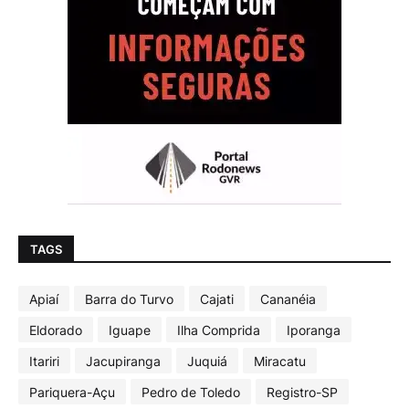
TAGS
Apiaí
Barra do Turvo
Cajati
Cananéia
Eldorado
Iguape
Ilha Comprida
Iporanga
Itariri
Jacupiranga
Juquiá
Miracatu
Pariquera-Açu
Pedro de Toledo
Registro-SP