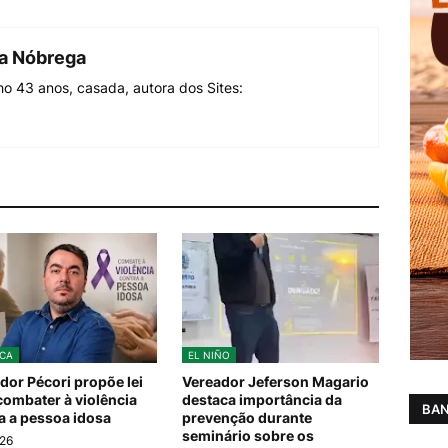
da Nóbrega
o 43 anos, casada, autora dos Sites:
ICA
EL NIÑO
dor Pécori propõe lei
Vereador Jeferson Magario
combater à violência
destaca importância da
BAN
a a pessoa idosa
prevenção durante
seminário sobre os
026