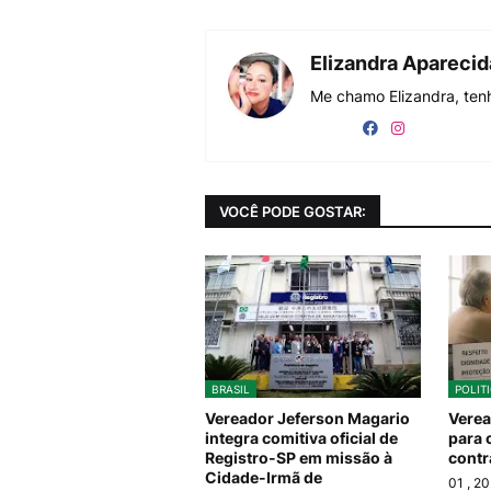
Elizandra Apareci
Me chamo Elizandra, tenh
VOCÊ PODE GOSTAR:
BRASIL
POLIT
Vereador Jeferson Magario
Verea
integra comitiva oficial de
para 
Registro-SP em missão à
contr
Cidade-Irmã de
01
, 2