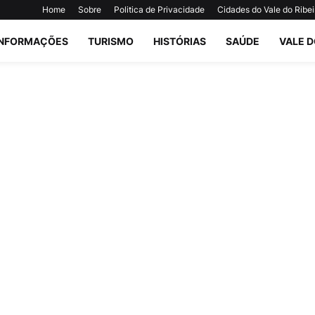
Home
Sobre
Politica de Privacidade
Cidades do Vale do Ribei
INFORMAÇÕES
TURISMO
HISTÓRIAS
SAÚDE
VALE D