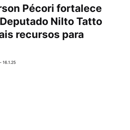
rson Pécori fortalece
 Deputado Nilto Tatto
is recursos para
-
16.1.25