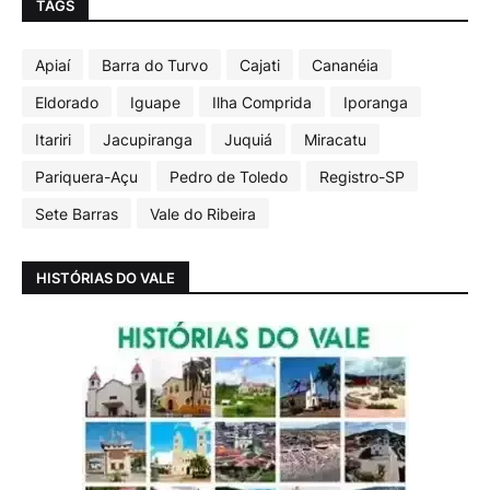
TAGS
Apiaí
Barra do Turvo
Cajati
Cananéia
Eldorado
Iguape
Ilha Comprida
Iporanga
Itariri
Jacupiranga
Juquiá
Miracatu
Pariquera-Açu
Pedro de Toledo
Registro-SP
Sete Barras
Vale do Ribeira
HISTÓRIAS DO VALE