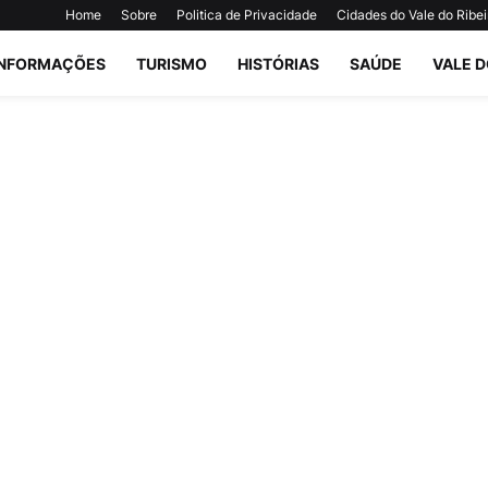
Home
Sobre
Politica de Privacidade
Cidades do Vale do Ribei
INFORMAÇÕES
TURISMO
HISTÓRIAS
SAÚDE
VALE D