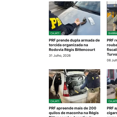
CAJATI
BARRA
PRF prende dupla armada de
PRF r
torcida organizada na
rouba
Rodovia Régis Bittencourt
fisca
Turv
31 Julho, 2026
06 Jul
CAJATI
CAJAT
PRF apreende mais de 200
PRF a
quilos de maconha na Régis
cigar