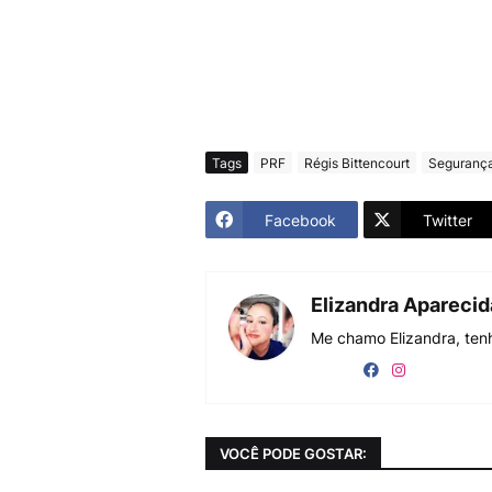
Tags
PRF
Régis Bittencourt
Seguranç
Facebook
Twitter
Elizandra Apareci
Me chamo Elizandra, tenh
VOCÊ PODE GOSTAR: