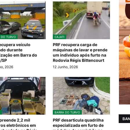
 DO TURVO
CAJATI
ecupera veículo
PRF recupera carga de
do durante
máquinas de lavar e prende
lização em Barra do
um indivíduo após furto na
o/SP
Rodovia Régis Bittencourt
ho, 2026
12 Junho, 2026
I
BARRA DO TURVO
BAN
preende 2,2 mil
PRF desarticula quadrilha
ros eletrônicos em
especializada em furto de