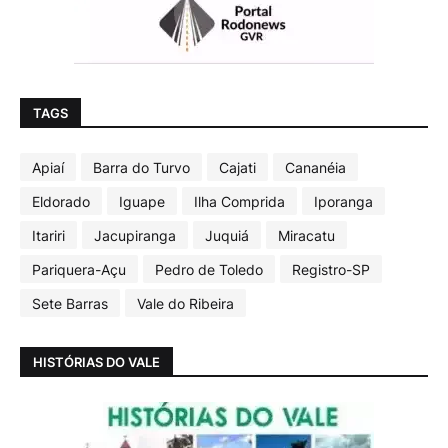
TAGS
Apiaí
Barra do Turvo
Cajati
Cananéia
Eldorado
Iguape
Ilha Comprida
Iporanga
Itariri
Jacupiranga
Juquiá
Miracatu
Pariquera-Açu
Pedro de Toledo
Registro-SP
Sete Barras
Vale do Ribeira
HISTÓRIAS DO VALE