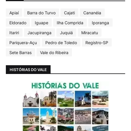
Apiaí
Barra do Turvo
Cajati
Cananéia
Eldorado
Iguape
Ilha Comprida
Iporanga
Itariri
Jacupiranga
Juquiá
Miracatu
Pariquera-Açu
Pedro de Toledo
Registro-SP
Sete Barras
Vale do Ribeira
HISTÓRIAS DO VALE