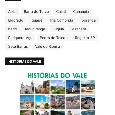
Apiaí
Barra do Turvo
Cajati
Cananéia
Eldorado
Iguape
Ilha Comprida
Iporanga
Itariri
Jacupiranga
Juquiá
Miracatu
Pariquera-Açu
Pedro de Toledo
Registro-SP
Sete Barras
Vale do Ribeira
HISTÓRIAS DO VALE