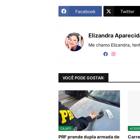
Facebook
Twitter
Elizandra Apareci
Me chamo Elizandra, tenh
VOCÊ PODE GOSTAR:
CAJATI
ACIDE
PRF prende dupla armada de
Carre