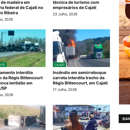
 de madeira em
técnica de turismo com
ia federal de Cajati no
empresários de Cajati
do Ribeira
23 Julho, 2026
ho, 2026
NTE
CAJATI
mento interdita
Incêndio em semirreboque
o da Régis Bittencourt
carreta interdita trecho da
voca lentidão em
Régis Bittencourt, em Cajati
i/SP
17 Julho, 2026
ho, 2026
BAN