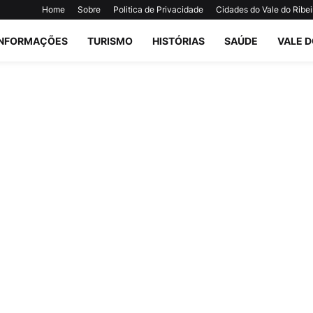
Home
Sobre
Politica de Privacidade
Cidades do Vale do Ribei
INFORMAÇÕES
TURISMO
HISTÓRIAS
SAÚDE
VALE D