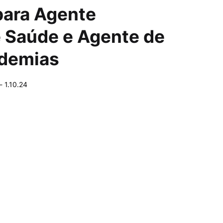
para Agente
 Saúde e Agente de
demias
-
1.10.24