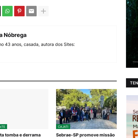
da Nóbrega
o 43 anos, casada, autora dos Sites:
TEN
NTE
CAJATI
ta tomba e derrama
Sebrae-SP promove missão