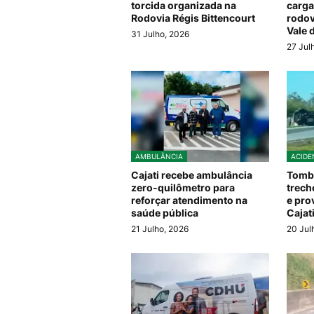
torcida organizada na
carga
Rodovia Régis Bittencourt
rodov
Vale 
31 Julho, 2026
27 Jul
AMBULÂNCIA
ACIDE
Cajati recebe ambulância
Tomba
zero-quilômetro para
trech
reforçar atendimento na
e pro
saúde pública
Cajat
21 Julho, 2026
20 Jul